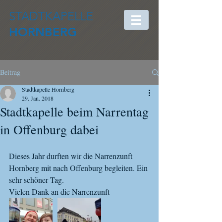
STADTKAPELLE
HORNBERG
Beitrag
Stadtkapelle Hornberg
29. Jan. 2018
Stadtkapelle beim Narrentag
in Offenburg dabei
Dieses Jahr durften wir die Narrenzunft 
Hornberg mit nach Offenburg begleiten. Ein 
sehr schöner Tag.
Vielen Dank an die Narrenzunft