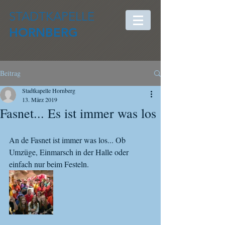
STADTKAPELLE
HORNBERG
Beitrag
Stadtkapelle Hornberg
13. März 2019
Fasnet... Es ist immer was los
An de Fasnet ist immer was los... Ob 
Umzüge, Einmarsch in der Halle oder 
einfach nur beim Festeln.